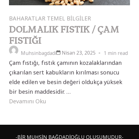
BAHARATLAR
TEMEL BİLGİLER
DOLMALIK FISTIK / ÇAM
FISTIĞI
Nisan 23, 2025
Muhsinbagdadi
1 min read
Çam fıstığı, fıstık çamının kozalaklarından
çıkarılan sert kabukların kırılması sonucu
elde edilen ve besin değeri oldukça yüksek
bir besin maddesidir. …
Devamını Oku
-BİR MUHSİN BAĞDADİOĞLU OLUŞUMUDUR-