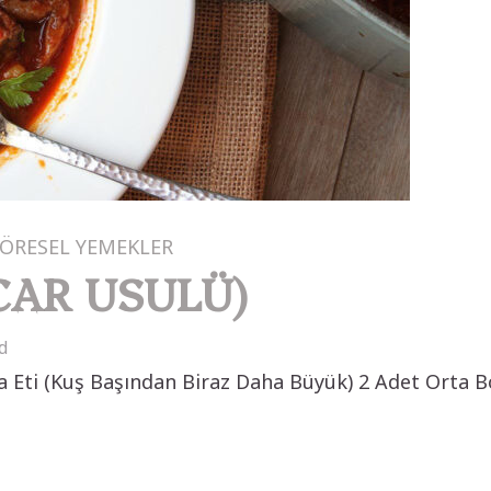
ÖRESEL YEMEKLER
CAR USULÜ)
d
ti (Kuş Başından Biraz Daha Büyük) 2 Adet Orta B