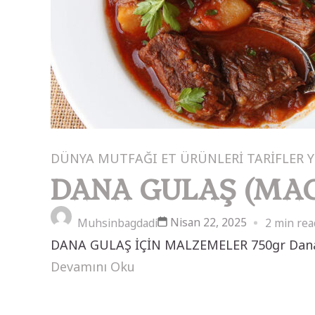
DÜNYA MUTFAĞI
ET ÜRÜNLERİ
TARİFLER
Y
DANA GULAŞ (MA
Nisan 22, 2025
Muhsinbagdadi
2 min rea
DANA GULAŞ İÇİN MALZEMELER 750gr Dana E
Devamını Oku