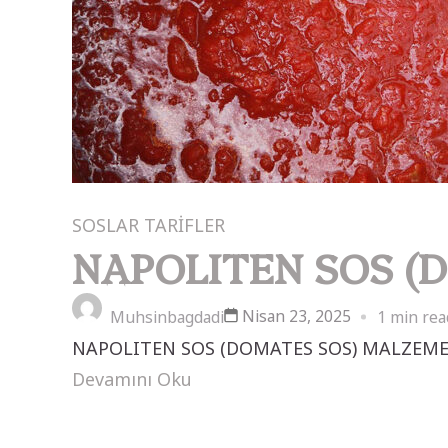
SOSLAR
TARİFLER
NAPOLITEN SOS (
Nisan 23, 2025
Muhsinbagdadi
1 min rea
NAPOLITEN SOS (DOMATES SOS) MALZEMELER 
Devamını Oku