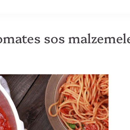
MB
omates sos malzemele