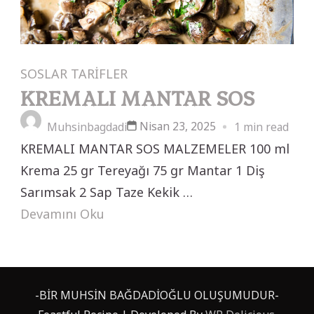
SOSLAR
TARİFLER
KREMALI MANTAR SOS
Nisan 23, 2025
Muhsinbagdadi
1 min read
KREMALI MANTAR SOS MALZEMELER 100 ml
Krema 25 gr Tereyağı 75 gr Mantar 1 Diş
Sarımsak 2 Sap Taze Kekik …
Devamını Oku
-BİR MUHSİN BAĞDADİOĞLU OLUŞUMUDUR-