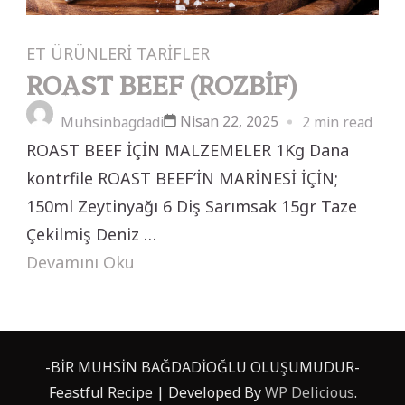
ET ÜRÜNLERİ
TARİFLER
ROAST BEEF (ROZBİF)
Nisan 22, 2025
Muhsinbagdadi
2 min read
ROAST BEEF İÇİN MALZEMELER 1Kg Dana
kontrfile ROAST BEEF’İN MARİNESİ İÇİN;
150ml Zeytinyağı 6 Diş Sarımsak 15gr Taze
Çekilmiş Deniz …
Devamını Oku
-BİR MUHSİN BAĞDADİOĞLU OLUŞUMUDUR-
Feastful Recipe | Developed By
WP Delicious
.