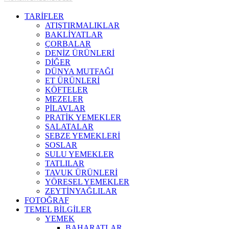
TARİFLER
MB
ATIŞTIRMALIKLAR
BAKLİYATLAR
ÇORBALAR
DENİZ ÜRÜNLERİ
DİĞER
DÜNYA MUTFAĞI
ET ÜRÜNLERİ
KÖFTELER
MEZELER
PİLAVLAR
PRATİK YEMEKLER
SALATALAR
SEBZE YEMEKLERİ
SOSLAR
SULU YEMEKLER
TATLILAR
TAVUK ÜRÜNLERİ
YÖRESEL YEMEKLER
ZEYTİNYAĞLILAR
FOTOĞRAF
TEMEL BİLGİLER
YEMEK
BAHARATLAR