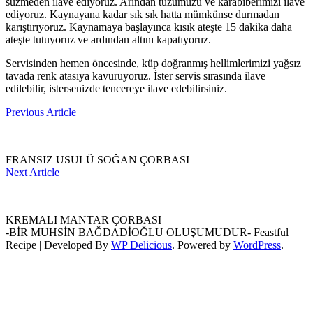
süzmeden ilave ediyoruz. Arından tuzumuzu ve karabiberimizi ilave
ediyoruz. Kaynayana kadar sık sık hatta mümkünse durmadan
karıştırıyoruz. Kaynamaya başlayınca kısık ateşte 15 dakika daha
ateşte tutuyoruz ve ardından altını kapatıyoruz.
Servisinden hemen öncesinde, küp doğranmış hellimlerimizi yağsız
tavada renk atasıya kavuruyoruz. İster servis sırasında ilave
edilebilir, istersenizde tencereye ilave edebilirsiniz.
Post
Previous Article
Navigation
FRANSIZ USULÜ SOĞAN ÇORBASI
Next Article
KREMALI MANTAR ÇORBASI
-BİR MUHSİN BAĞDADİOĞLU OLUŞUMUDUR-
Feastful
Recipe | Developed By
WP Delicious
. Powered by
WordPress
.