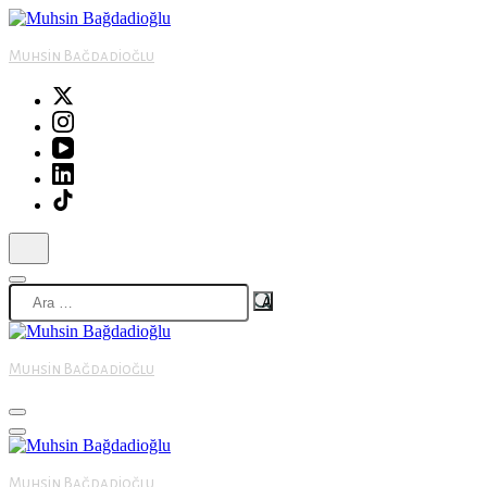
Skip
to
content
Muhsin Bağdadioğlu
(Press
Enter)
MB
Arama:
Muhsin Bağdadioğlu
MB
Muhsin Bağdadioğlu