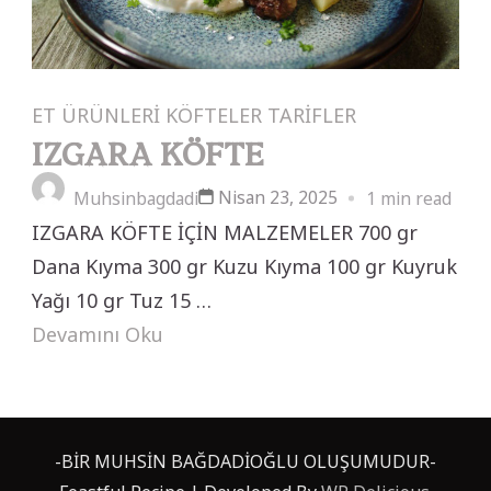
ET ÜRÜNLERİ
KÖFTELER
TARİFLER
IZGARA KÖFTE
Nisan 23, 2025
Muhsinbagdadi
1 min read
IZGARA KÖFTE İÇİN MALZEMELER 700 gr
Dana Kıyma 300 gr Kuzu Kıyma 100 gr Kuyruk
Yağı 10 gr Tuz 15 …
Devamını Oku
-BİR MUHSİN BAĞDADİOĞLU OLUŞUMUDUR-