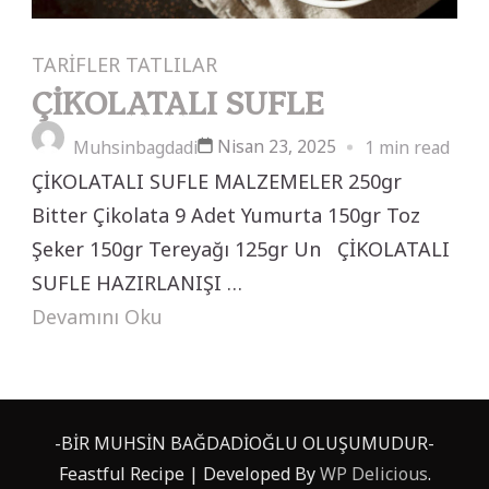
TARİFLER
TATLILAR
ÇİKOLATALI SUFLE
Nisan 23, 2025
Muhsinbagdadi
1 min read
ÇİKOLATALI SUFLE MALZEMELER 250gr
Bitter Çikolata 9 Adet Yumurta 150gr Toz
Şeker 150gr Tereyağı 125gr Un ÇİKOLATALI
SUFLE HAZIRLANIŞI …
Devamını Oku
-BİR MUHSİN BAĞDADİOĞLU OLUŞUMUDUR-
Feastful Recipe | Developed By
WP Delicious
.